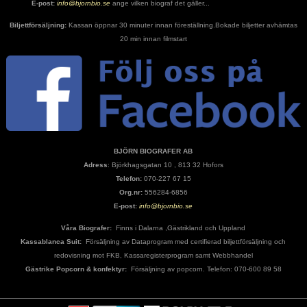
E-post:
info@bjornbio.se
ange vilken biograf det gäller...
Biljettförsäljning:
Kassan öppnar 30 minuter innan föreställning.Bokade biljetter avhämtas
20 min innan filmstart
BJÖRN BIOGRAFER AB
Adress
: Björkhagsgatan 10 , 813 32 Hofors
Telefon:
070-227 67 15
Org.nr:
556284-6856
E-post:
info@bjornbio.se
Våra Biografer:
Finns i Dalarna ,Gästrikland och Uppland
Kassablanca Suit:
Försäljning av Dataprogram med certifierad biljettförsäljning och
redovisning mot FKB, Kassaregisterprogram samt Webbhandel
Gästrike Popcorn & konfektyr:
Försäljning av popcorn. Telefon: 070-600 89 58