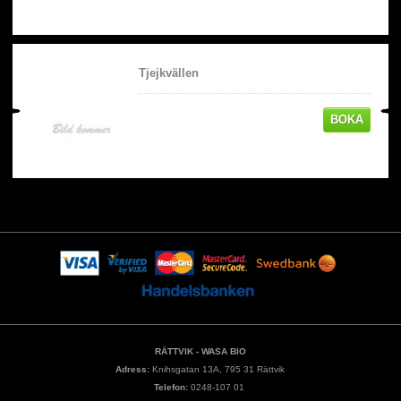
Tjejkvällen
BOKA
RÄTTVIK - WASA BIO
Adress:
Knihsgatan 13A, 795 31 Rättvik
Telefon:
0248-107 01