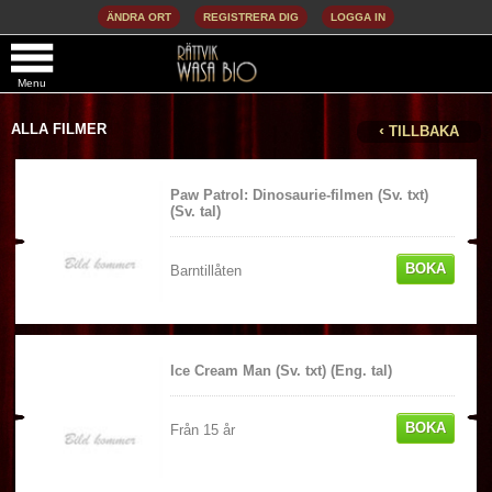
ÄNDRA ORT
REGISTRERA DIG
LOGGA IN
Menu
ALLA FILMER
‹
TILLBAKA
Paw Patrol: Dinosaurie-filmen (Sv. txt)
(Sv. tal)
BOKA
Barntillåten
Ice Cream Man (Sv. txt) (Eng. tal)
BOKA
Från 15 år