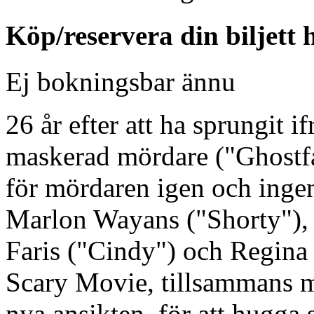
Köp/reservera din biljett 
Ej bokningsbar ännu
26 år efter att ha sprungit 
maskerad mördare ("Ghostfac
för mördaren igen och ingen
Marlon Wayans ("Shorty"),
Faris ("Cindy") och Regina 
Scary Movie, tillsammans m
nya ansikten, för att hugga