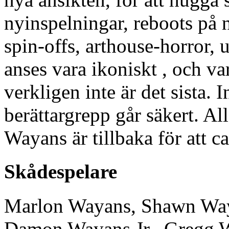
nyinspelningar, reboots på n
spin-offs, arthouse-horror, 
anses vara ikoniskt , och va
verkligen inte är det sista. 
berättargrepp går säkert. Al
Wayans är tillbaka för att c
Skådespelare
Marlon Wayans, Shawn Waya
Damon Wayans Jr., Gregg 