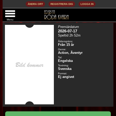
ÄNDRA ORT
REGISTRERA DIG
LOGGA IN
THE ODYSSEY (SV. TXT) (ENG. TAL)
Menu
Premiärdatum
2026-07-17
Speltid 2h 52m
Åldersgräns:
Från 15 år
Genre:
Action, Äventyr
Tal:
Engelska
Textning:
Svenska
Format:
Ej angivet