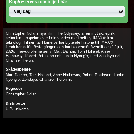
Köp/reservera din biljett här
Christopher Nolans nya film, The Odyssey, är en mytisk, episk
actionfilm, inspelad över hela världen med helt ny IMAX® film-
teknologi. Filmen tar Homeros banbrytande historia till IMAX®
filmdukarna för första gången och har biopremiär överallt den 17 juli,
2026. I huvudrollerna ser vi Matt Damon, Tom Holland, Anne
Hathaway, Robert Pattinson och Lupita Nyong'o, med Zendaya och
Charlize Theron.
Skådespelare
Matt Damon, Tom Holland, Anne Hathaway, Robert Pattinson, Lupita
Nyong’o, Zendaya, Charlize Theron m.fl.
Regissör
Christopher Nolan
Distributör
UIP/Universal
The Odyssey (Sv. txt) (Eng. tal)