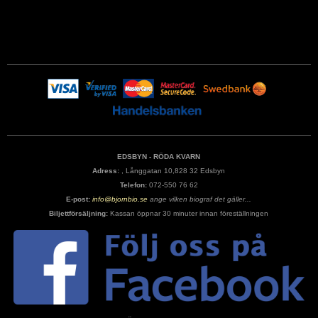
EDSBYN - RÖDA KVARN
Adress:
, Långgatan 10,828 32 Edsbyn
Telefon:
072-550 76 62
E-post:
info@bjornbio.se
ange vilken biograf det gäller...
Biljettförsäljning:
Kassan öppnar 30 minuter innan föreställningen