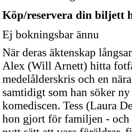
Köp/reservera din biljett 
Ej bokningsbar ännu
När deras äktenskap långsam
Alex (Will Arnett) hitta fot
medelålderskris och en nära
samtidigt som han söker n
komediscen. Tess (Laura De
hon gjort för familjen - och
nytt sätt att vara föräldrar,